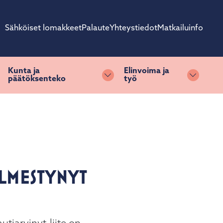
Sähköiset lomakkeet
Palaute
Yhteystiedot
Matkailuinfo
Kunta ja
Elinvoima ja
päätöksenteko
työ
ihda alasvetovalikkoa
Vaihda alasvetovalikkoa
Vaihda 
ILMESTYNYT