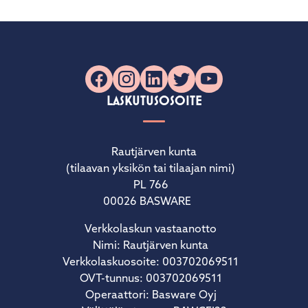
Facebook
Instagram
LinkedIn
X
YouTube
LASKUTUSOSOITE
Rautjärven kunta
(tilaavan yksikön tai tilaajan nimi)
PL 766
00026 BASWARE
Verkkolaskun vastaanotto
Nimi: Rautjärven kunta
Verkkolaskuosoite: 003702069511
OVT-tunnus: 003702069511
Operaattori: Basware Oyj