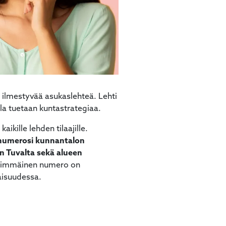
a ilmestyvää asukaslehteä. Lehti
la tuetaan kuntastrategiaa.
ikille lehden tilaajille.
numerosi kunnantalon
n Tuvalta sekä alueen
simmäinen numero on
laisuudessa.