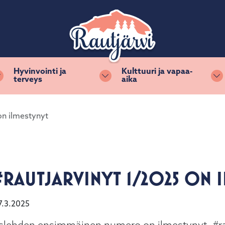
Hyvinvointi ja
Kulttuuri ja vapaa-
terveys
aika
Vaihda alasvetovalikkoa
Vaihda alasvetovalikkoa
Va
on ilmestynyt
#RAUTJARVINYT 1/2025 ON 
7.3.2025