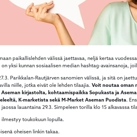
maan paikallislehden välissä jaettavaa, neljä kertaa vuodess
e on yksi kunnan sosiaalisen median hashtag-avainsanoja, joil
. Parikkalan-Rautjärven sanomien välissä, ja sitä on jaettu ka
illa niille, jotka eivät ole lehden tilaajia.
Voit noutaa oman 
ja Aseman kirjastolta, kohtaamispaikka Sopukasta ja Asema
eleeltä, K-marketista sekä M-Market Aseman Puodista
. En
jaossa lauantaina 29.3. Simpeleen torilla klo 15 alkavassa ti
 ilmestyy toukokuun lopulla.
isenä oheisen linkin takaa.