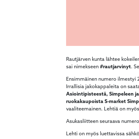
Rautjärven kunta lähtee kokeile
sai nimekseen
#rautjarvinyt
. S
Ensimmäinen numero ilmestyi 27.3
Irrallisia jakokappaleita on saatav
Asiointipisteestä, Simpeleen 
ruokakaupoista S-market Simp
vaaliteemainen. Lehtiä on myös 
Asukasliitteen seuraava numero
Lehti on myös luettavissa sähkö