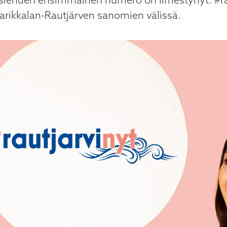
lehden ensimmäinen numero on ilmestynyt. #raut
arikkalan-Rautjärven sanomien välissä.