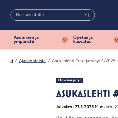
Siirry pääsisältöön
Siirry päävalikkoon
Haku
Asuminen ja
Opetus ja
ympäristö
kasvatus
Vaihda alasvetovalikkoa
fi
Ajankohtaista
Asukaslehti #rautjarvinyt 1/2025 
Elinvoima ja työ
ASUKASLEHTI 
Julkaistu 27.3.2025
Muokattu 2