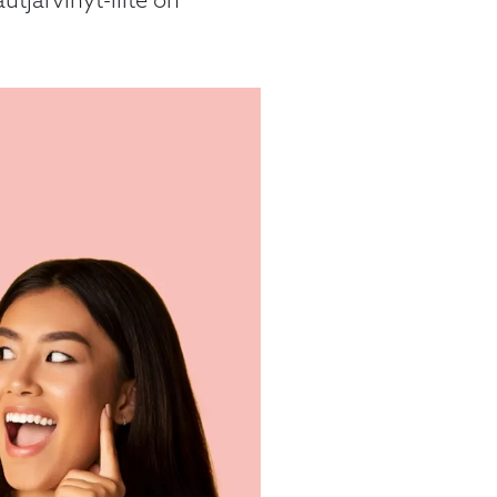
jarvinyt-liite on