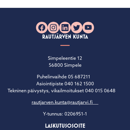
Facebook
Instagram
LinkedIn
X
YouTube
RAUTJÄRVEN KUNTA
Simpeleentie 12
56800 Simpele
Puhelinvaihde 05 687211
Asiointipiste 040 162 1500
Tekninen päivystys, vikailmoitukset 040 015 0648
rautjarven.kunta@rautjarvi.fi
Y-tunnus: 0206951-1
LASKUTUSOSOITE