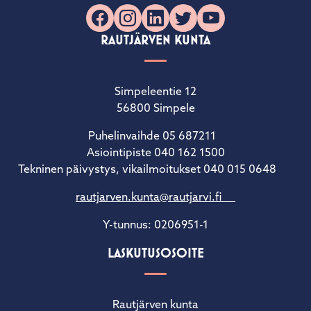
Facebook
Instagram
LinkedIn
X
YouTube
RAUTJÄRVEN KUNTA
Simpeleentie 12
56800 Simpele
Puhelinvaihde 05 687211
Asiointipiste 040 162 1500
Tekninen päivystys, vikailmoitukset 040 015 0648
rautjarven.kunta@rautjarvi.fi
Y-tunnus: 0206951-1
LASKUTUSOSOITE
Rautjärven kunta