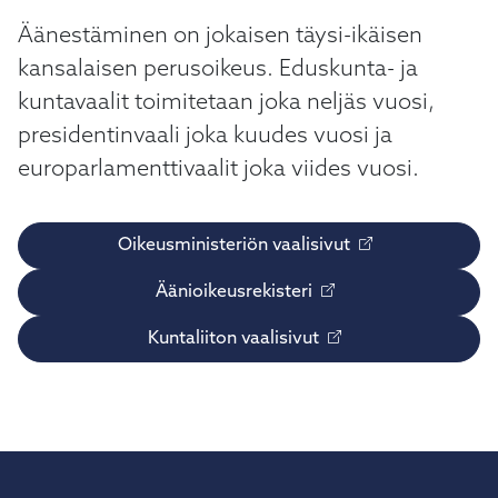
kosketus-
Äänestäminen on jokaisen täysi-ikäisen
ja
pyyhkäisyliikkeitä.
kansalaisen perusoikeus. Eduskunta- ja
kuntavaalit toimitetaan joka neljäs vuosi,
presidentinvaali joka kuudes vuosi ja
europarlamenttivaalit joka viides vuosi.
Oikeusministeriön vaalisivut
Äänioikeusrekisteri
Kuntaliiton vaalisivut