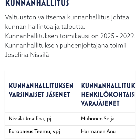
KUNNANHALLITUS
kosketus-
ja
Valtuuston valitsema kunnanhallitus johtaa
pyyhkäisyliikkeitä.
kunnan hallintoa ja taloutta.
Kunnanhallituksen toimikausi on 2025 - 2029.
Kunnanhallituksen puheenjohtajana toimii
Josefina Nissilä.
KUNNANHALLITUKSEN
KUNNANHALLITUKS
VARSINAISET JÄSENET
HENKILÖKOHTAISE
VARAJÄSENET
Nissilä Josefina, pj
Muhonen Seija
Europaeus Teemu, vpj
Harmanen Anu