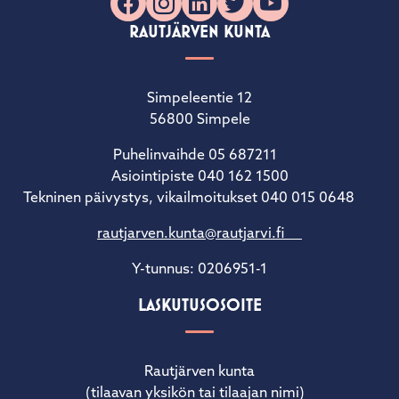
Facebook
Instagram
LinkedIn
X
YouTube
RAUTJÄRVEN KUNTA
Simpeleentie 12
56800 Simpele
Puhelinvaihde 05 687211
Asiointipiste 040 162 1500
Tekninen päivystys, vikailmoitukset 040 015 0648
rautjarven.kunta@rautjarvi.fi
Y-tunnus: 0206951-1
LASKUTUSOSOITE
Rautjärven kunta
(tilaavan yksikön tai tilaajan nimi)