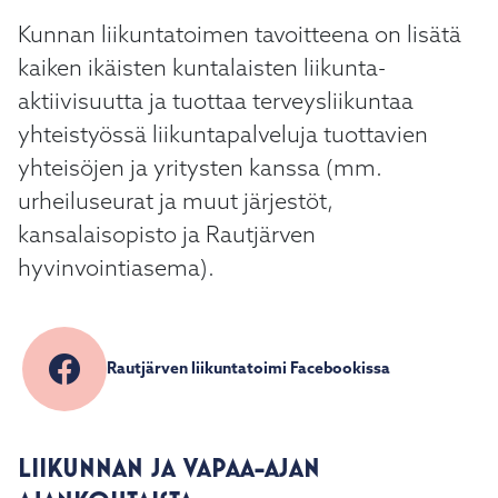
kosketus-
Kunnan liikuntatoimen tavoitteena on lisätä
ja
pyyhkäisyliikkeitä.
kaiken ikäisten kuntalaisten liikunta-
aktiivisuutta ja tuottaa terveysliikuntaa
yhteistyössä liikuntapalveluja tuottavien
yhteisöjen ja yritysten kanssa (mm.
urheiluseurat ja muut järjestöt,
kansalaisopisto ja Rautjärven
hyvinvointiasema).
Rautjärven liikuntatoimi Facebookissa
LIIKUNNAN JA VAPAA-AJAN