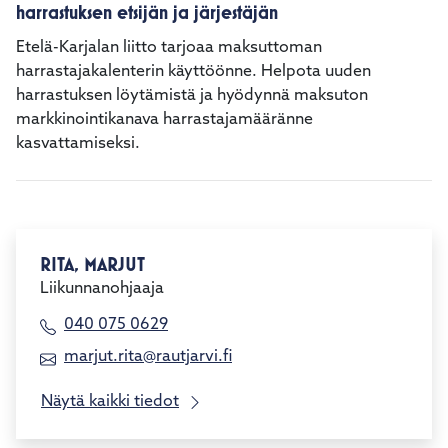
harrastuksen etsijän ja järjestäjän
Etelä-Karjalan liitto tarjoaa maksuttoman
harrastajakalenterin käyttöönne. Helpota uuden
harrastuksen löytämistä ja hyödynnä maksuton
markkinointikanava harrastajamääränne
kasvattamiseksi.
RITA, MARJUT
Liikunnanohjaaja
040 075 0629
marjut.rita@rautjarvi.fi
Näytä kaikki tiedot