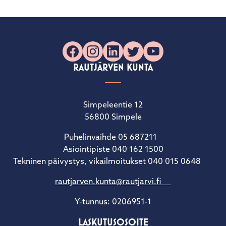
Facebook
Instagram
LinkedIn
X
YouTube
RAUTJÄRVEN KUNTA
Simpeleentie 12
56800 Simpele
Puhelinvaihde 05 687211
Asiointipiste 040 162 1500
Tekninen päivystys, vikailmoitukset 040 015 0648
rautjarven.kunta@rautjarvi.fi
Y-tunnus: 0206951-1
LASKUTUSOSOITE