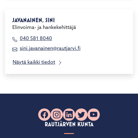
JAVANAINEN, SINI
Elinvoima- ja hankekehittäjä
040 581 8040
sini.javanainen@rautjarvi.fi
Näytä kaikki tiedot
Facebook
Instagram
LinkedIn
X
YouTube
RAUTJÄRVEN KUNTA