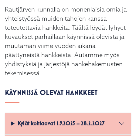
Rautjärven kunnalla on monenlaisia omia ja
yhteistyössä muiden tahojen kanssa
toteutettavia hankkeita. Täältä löydät lyhyet
kuvaukset parhaillaan käynnissä olevista ja
muutaman viime vuoden aikana
päättyneistä hankkeista. Autamme myös
yhdistyksiä ja järjestöjä hankehakemusten
tekemisessä.
KÄYNNISSÄ OLEVAT HANKKEET
Kylät kohtaavat 1.9.2025 – 28.2.2027