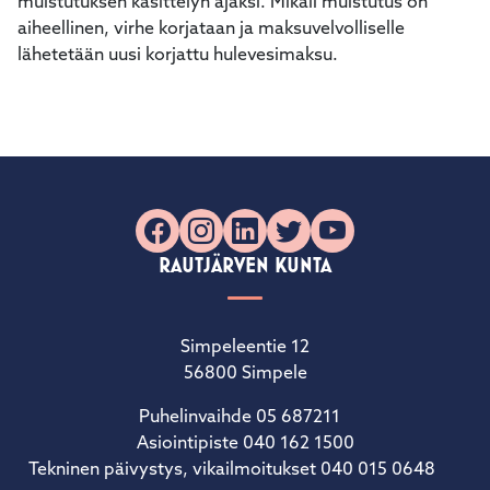
muistutuksen käsittelyn ajaksi. Mikäli muistutus on
aiheellinen, virhe korjataan ja maksuvelvolliselle
lähetetään uusi korjattu hulevesimaksu.
Facebook
Instagram
LinkedIn
X
YouTube
RAUTJÄRVEN KUNTA
Simpeleentie 12
56800 Simpele
Puhelinvaihde 05 687211
Asiointipiste 040 162 1500
Tekninen päivystys, vikailmoitukset 040 015 0648