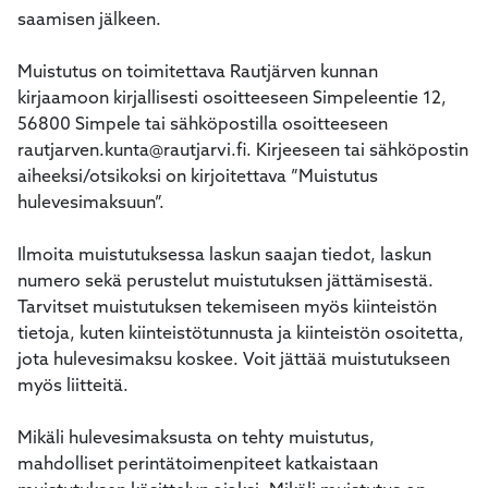
saamisen jälkeen.
Muistutus on toimitettava Rautjärven kunnan
kirjaamoon kirjallisesti osoitteeseen Simpeleentie 12,
56800 Simpele tai sähköpostilla osoitteeseen
rautjarven.kunta@rautjarvi.fi. Kirjeeseen tai sähköpostin
aiheeksi/otsikoksi on kirjoitettava ”Muistutus
hulevesimaksuun”.
Ilmoita muistutuksessa laskun saajan tiedot, laskun
numero sekä perustelut muistutuksen jättämisestä.
Tarvitset muistutuksen tekemiseen myös kiinteistön
tietoja, kuten kiinteistötunnusta ja kiinteistön osoitetta,
jota hulevesimaksu koskee. Voit jättää muistutukseen
myös liitteitä.
Mikäli hulevesimaksusta on tehty muistutus,
mahdolliset perintätoimenpiteet katkaistaan