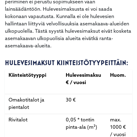
periminen ei perustu sopimukseen vaan
lainsäädäntöön. Hulevesimaksusta ei voi saada
kokonaan vapautusta. Kunnalla ei ole hulevesien
hallintaan liittyviä velvollisuuksia asemakaava-alueiden
ulkopuolella. Tästä syystä hulevesimaksut eivät kosketa
asemakaavan ulkopuolisia alueita eivätkä ranta-
asemakaava-alueita.
HULEVESIMAKSUT KIINTEISTÖTYYPEITTÄIN:
Kiinteistötyyppi
Hulevesimaksu
Huom.
€ / vuosi
Omakotitalot ja
30 €
pientalot
Rivitalot
0,05 * tontin
max.
pinta-ala (m²)
1000 €
/ vuosi