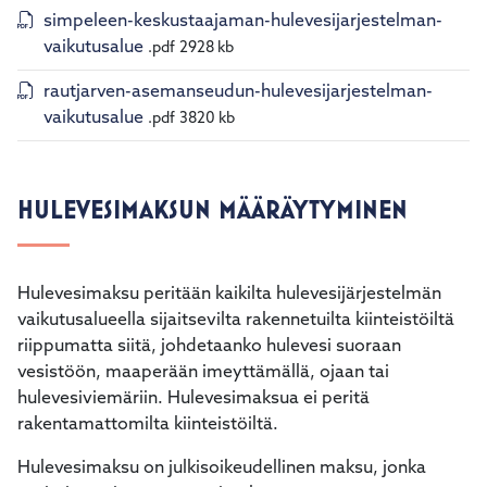
simpeleen-keskustaajaman-hulevesijarjestelman-
vaikutusalue
.pdf
2928 kb
rautjarven-asemanseudun-hulevesijarjestelman-
vaikutusalue
.pdf
3820 kb
HULEVESIMAKSUN MÄÄRÄYTYMINEN
Hulevesimaksu peritään kaikilta hulevesijärjestelmän
vaikutusalueella sijaitsevilta rakennetuilta kiinteistöiltä
riippumatta siitä, johdetaanko hulevesi suoraan
vesistöön, maaperään imeyttämällä, ojaan tai
hulevesiviemäriin. Hulevesimaksua ei peritä
rakentamattomilta kiinteistöiltä.
Hulevesimaksu on julkisoikeudellinen maksu, jonka