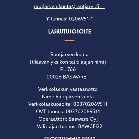
rautjarven.kunta@rautjarvi.fi
Y-tunnus: 0206951-1
LASKUTUSOSOITE
Rautjärven kunta
(tilaavan yksikön tai tilaajan nimi)
PL 766
00026 BASWARE
Verkkolaskun vastaanotto
Nimi: Rautjärven kunta
Verkkolaskuosoite: 003702069511
OVT-tunnus: 003702069511
Operaattori: Basware Oyj
Välittäjän tunnus: BAWCFI22