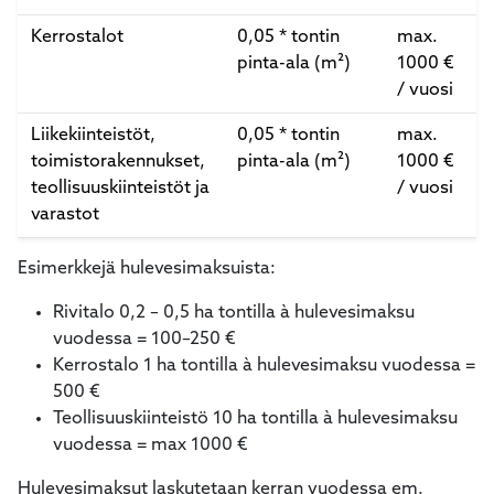
Kerrostalot
0,05 * tontin
max.
pinta-ala (m²)
1000 €
/ vuosi
Liikekiinteistöt,
0,05 * tontin
max.
toimistorakennukset,
pinta-ala (m²)
1000 €
teollisuuskiinteistöt ja
/ vuosi
varastot
Esimerkkejä hulevesimaksuista:
Rivitalo 0,2 – 0,5 ha tontilla à hulevesimaksu
vuodessa = 100–250 €
Kerrostalo 1 ha tontilla à hulevesimaksu vuodessa =
500 €
Teollisuuskiinteistö 10 ha tontilla à hulevesimaksu
vuodessa = max 1000 €
Hulevesimaksut laskutetaan kerran vuodessa em.