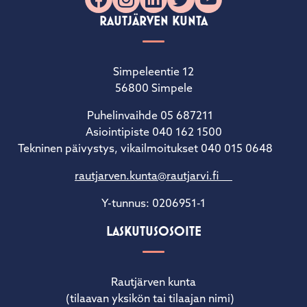
Facebook
Instagram
LinkedIn
X
YouTube
RAUTJÄRVEN KUNTA
Simpeleentie 12
56800 Simpele
Puhelinvaihde 05 687211
Asiointipiste 040 162 1500
Tekninen päivystys, vikailmoitukset 040 015 0648
rautjarven.kunta@rautjarvi.fi
Y-tunnus: 0206951-1
LASKUTUSOSOITE
Rautjärven kunta
(tilaavan yksikön tai tilaajan nimi)