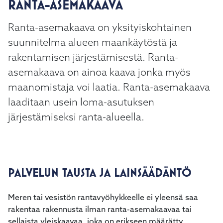
RANTA-ASEMAKAAVA
kosketus-
ja
Ranta-asemakaava on yksityiskohtainen
pyyhkäisyliikkeitä.
suunnitelma alueen maankäytöstä ja
rakentamisen järjestämisestä. Ranta-
asemakaava on ainoa kaava jonka myös
maanomistaja voi laatia. Ranta-asemakaava
laaditaan usein loma-asutuksen
järjestämiseksi ranta-alueella.
PALVELUN TAUSTA JA LAINSÄÄDÄNTÖ
Meren tai vesistön rantavyöhykkeelle ei yleensä saa
rakentaa rakennusta ilman ranta-asemakaavaa tai
sellaista yleiskaavaa, joka on erikseen määrätty