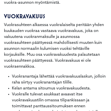
vuokra-asunnon myöntämistä.
VUOKRAVAKUUS
Vuokrasuhteen alkaessa vuokralaiselta peritään yhden
kuukauden vuokraa vastaava vuokravakuus, joka on
vakuutena vuokranmaksulle ja asunnossa
vuokrasuhteen päättyessä mahdollisesti muuten kuin
asunnon normaalin kulumisen vuoksi tehtäville
korjauksille. Muu osa vuokravakuudesta palautetaan
vuokrasuhteen päättyessä. Vuokravakuus ei ole
vuokraennakkoa.
Vuokranantaja lähettää vuokravakuuslaskun, jolloin
raha siirtyy vuokranantajan tilille.
Kelan antama sitoumus vuokravakuudesta.
Vuokralle tulevat asukkaat avaavat itse
vuokravakuustilin omassa tilipankissaan ja
toimittavat panttaussitoumuksen ennen