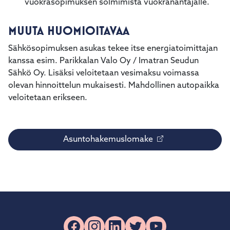
vuokrasopimuksen solmimista vuokranantajalle.
MUUTA HUOMIOITAVAA
Sähkösopimuksen asukas tekee itse energiatoimittajan
kanssa esim. Parikkalan Valo Oy / Imatran Seudun
Sähkö Oy. Lisäksi veloitetaan vesimaksu voimassa
olevan hinnoittelun mukaisesti. Mahdollinen autopaikka
veloitetaan erikseen.
Asuntohakemuslomake
Facebook
Instagram
LinkedIn
X
YouTube