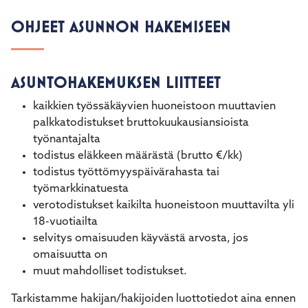
kosketus-
OHJEET ASUNNON HAKEMISEEN
ja
pyyhkäisyliikkeitä.
ASUNTOHAKEMUKSEN LIITTEET
kaikkien työssäkäyvien huoneistoon muuttavien
palkkatodistukset bruttokuukausiansioista
työnantajalta
todistus eläkkeen määrästä (brutto €/kk)
todistus työttömyyspäivärahasta tai
työmarkkinatuesta
verotodistukset kaikilta huoneistoon muuttavilta yli
18-vuotiailta
selvitys omaisuuden käyvästä arvosta, jos
omaisuutta on
muut mahdolliset todistukset.
Tarkistamme hakijan/hakijoiden luottotiedot aina ennen