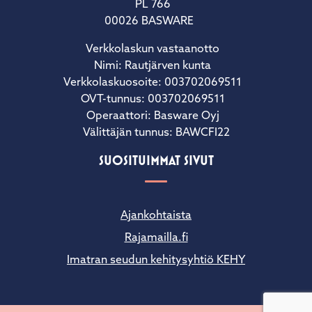
PL 766
00026 BASWARE
Verkkolaskun vastaanotto
Nimi: Rautjärven kunta
Verkkolaskuosoite: 003702069511
OVT-tunnus: 003702069511
Operaattori: Basware Oyj
Välittäjän tunnus: BAWCFI22
SUOSITUIMMAT SIVUT
Ajankohtaista
Rajamailla.fi
Imatran seudun kehitysyhtiö KEHY