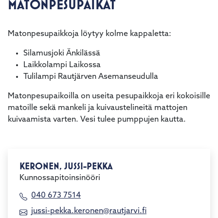
MATONPESUPAIKAT
kosketus-
ja
pyyhkäisyliikkeitä.
Matonpesupaikkoja löytyy kolme kappaletta:
Silamusjoki Änkilässä
Laikkolampi Laikossa
Tulilampi Rautjärven Asemanseudulla
Matonpesupaikoilla on useita pesupaikkoja eri kokoisille
matoille sekä mankeli ja kuivaustelineitä mattojen
kuivaamista varten. Vesi tulee pumppujen kautta.
KERONEN, JUSSI-PEKKA
Kunnossapitoinsinööri
040 673 7514
jussi-pekka.keronen@rautjarvi.fi