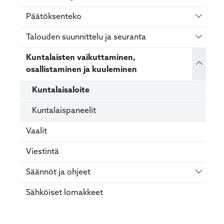
Vaihda 
Päätöksenteko
Vaihda 
Talouden suunnittelu ja seuranta
Kuntalaisten vaikuttaminen,
Vaihda 
osallistaminen ja kuuleminen
Kuntalaisaloite
Kuntalaispaneelit
Vaalit
Viestintä
Vaihda 
Säännöt ja ohjeet
Sähköiset lomakkeet