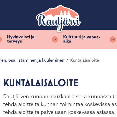
Hyvinvointi ja
Kulttuuri ja vapaa-
terveys
aika
Vaihda alasvetovalikkoa
Vaihda alasvetovalikkoa
Va
nen, osallistaminen ja kuuleminen
Kuntalaisaloite
KUNTALAISALOITE
Rautjärven kunnan asukkaalla sekä kunnassa toim
tehdä aloitteita kunnan toimintaa koskevissa asi
tehdä aloitteita palveluaan koskevassa asiassa.