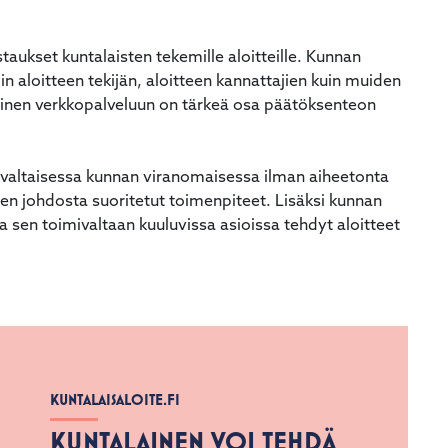
staukset kuntalaisten tekemille aloitteille. Kunnan
iin aloitteen tekijän, aloitteen kannattajien kuin muiden
minen verkkopalveluun on tärkeä osa päätöksenteon
oimivaltaisessa kunnan viranomaisessa ilman aiheetonta
teen johdosta suoritetut toimenpiteet. Lisäksi kunnan
 sen toimivaltaan kuuluvissa asioissa tehdyt aloitteet
KUNTALAISALOITE.FI
KUNTALAINEN VOI TEHDÄ