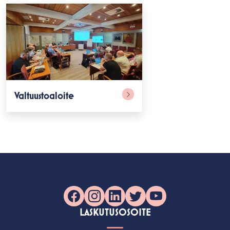
Valtuustoaloite
Facebook
Instagram
LinkedIn
X
YouTube
LASKUTUSOSOITE