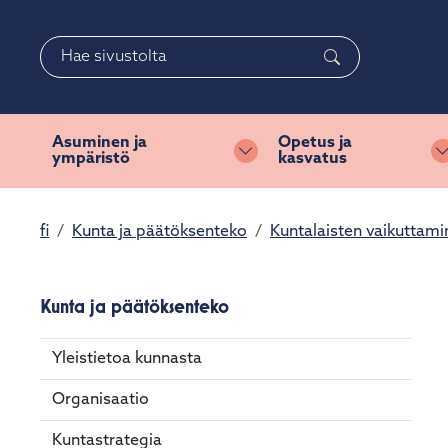
Siirry pääsisältöön
Siirry päävalikkoon
Haku
Asuminen ja
Opetus ja
ympäristö
kasvatus
Vaihda alasvetovalikkoa
fi
Kunta ja päätöksenteko
Kuntalaisten vaikuttami
Kunta ja päätöksenteko
Yleistietoa kunnasta
Organisaatio
Kuntastrategia