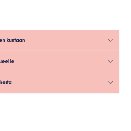
ven kuntaan
lueelle
sesta