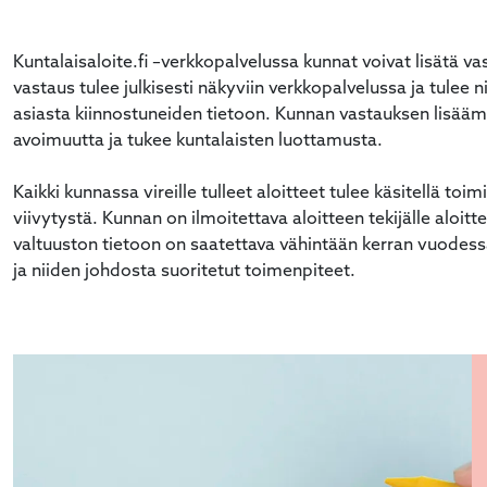
alasvetovalikkoa
Kuntalaisaloite.fi –verkkopalvelussa kunnat voivat lisätä va
alasvetovalikkoa
vastaus tulee julkisesti näkyviin verkkopalvelussa ja tulee n
asiasta kiinnostuneiden tietoon. Kunnan vastauksen lisää
alasvetovalikkoa
avoimuutta ja tukee kuntalaisten luottamusta.
Kaikki kunnassa vireille tulleet aloitteet tulee käsitellä t
viivytystä. Kunnan on ilmoitettava aloitteen tekijälle aloit
valtuuston tietoon on saatettava vähintään kerran vuodessa
ja niiden johdosta suoritetut toimenpiteet.
alasvetovalikkoa