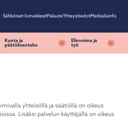
Sähköiset lomakkeet
Palaute
Yhteystiedot
Matkailuinfo
Kunta ja
Elinvoima ja
päätöksenteko
työ
ihda alasvetovalikkoa
Vaihda alasvetovalikkoa
Vaihda 
ivalla yhteisöllä ja säätiöllä on oikeus
oissa. Lisäksi palvelun käyttäjällä on oikeus