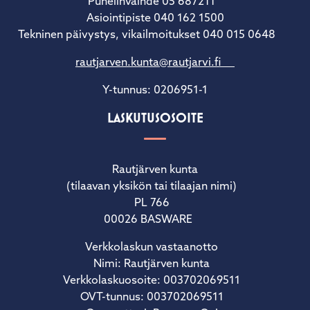
Puhelinvaihde 05 687211
Asiointipiste 040 162 1500
Tekninen päivystys, vikailmoitukset 040 015 0648
rautjarven.kunta@rautjarvi.fi
Y-tunnus: 0206951-1
LASKUTUSOSOITE
Rautjärven kunta
(tilaavan yksikön tai tilaajan nimi)
PL 766
00026 BASWARE
Verkkolaskun vastaanotto
Nimi: Rautjärven kunta
Verkkolaskuosoite: 003702069511
OVT-tunnus: 003702069511