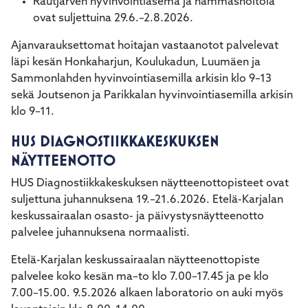
Rautjärven hyvinvointiasema ja hammashoitola
ovat suljettuina 29.6.–2.8.2026.
Ajanvarauksettomat hoitajan vastaanotot palvelevat
läpi kesän Honkaharjun, Koulukadun, Luumäen ja
Sammonlahden hyvinvointiasemilla arkisin klo 9–13
sekä Joutsenon ja Parikkalan hyvinvointiasemilla arkisin
klo 9–11.
HUS DIAGNOSTIIKKAKESKUKSEN
NÄYTTEENOTTO
HUS Diagnostiikkakeskuksen näytteenottopisteet ovat
suljettuna juhannuksena 19.–21.6.2026. Etelä-Karjalan
keskussairaalan osasto- ja päivystysnäytteenotto
palvelee juhannuksena normaalisti.
Etelä-Karjalan keskussairaalan näytteenottopiste
palvelee koko kesän ma–to klo 7.00–17.45 ja pe klo
7.00–15.00. 9.5.2026 alkaen laboratorio on auki myös