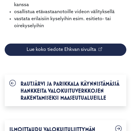
kanssa
osallistua etävastaanotoille videon välityksellä
vastata erilaisiin kyselyihin esim. esitieto- tai
oirekyselyihin
Lue koko tiedote Ehkvan sivuilta
RAUTJÄRVI JA PARIKKALA KÄYNNISTÄMÄSSÄ
HANKKEITA VALOKUITUVERKKOJEN
RAKENTAMISEKSI MAASEUTUALUEILLE
ILMOITTAUDU VALOKUITULIITTYMÄN