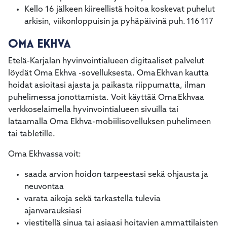
Kello 16 jälkeen kiireellistä hoitoa koskevat puhelut
arkisin, viikonloppuisin ja pyhäpäivinä puh. 116 117
OMA EKHVA
Etelä-Karjalan hyvinvointialueen digitaaliset palvelut
löydät Oma Ekhva -sovelluksesta. Oma Ekhvan kautta
hoidat asioitasi ajasta ja paikasta riippumatta, ilman
puhelimessa jonottamista. Voit käyttää Oma Ekhvaa
verkkoselaimella hyvinvointialueen sivuilla tai
lataamalla Oma Ekhva-mobiilisovelluksen puhelimeen
tai tabletille.
Oma Ekhvassa voit:
saada arvion hoidon tarpeestasi sekä ohjausta ja
neuvontaa
varata aikoja sekä tarkastella tulevia
ajanvarauksiasi
viestitellä sinua tai asiaasi hoitavien ammattilaisten