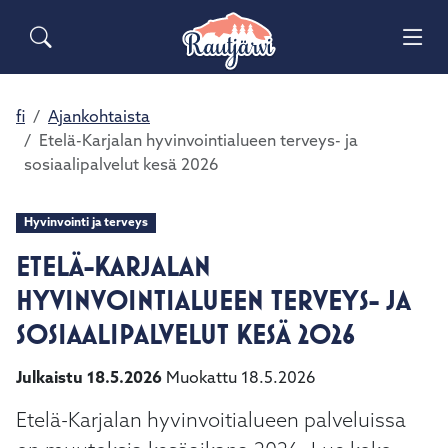
Siirry pääsisältöön
Siirry päävalikkoon
Sähköiset lomakkeet
Haku
Asuminen ja ympäristö
Palaute
Vai
Yhteystiedot
Matkailuinfo
Opetus ja kasvatus
fi
Ajankohtaista
Vai
Etelä-Karjalan hyvinvointialueen terveys- ja
sosiaalipalvelut kesä 2026
Hyvinvointi ja terveys
Vai
Hyvinvointi ja terveys
Kulttuuri ja vapaa-aika
Vai
ETELÄ-KARJALAN
Kunta ja päätöksenteko
HYVINVOINTIALUEEN TERVEYS- JA
Vai
SOSIAALIPALVELUT KESÄ 2026
Elinvoima ja työ
Vai
Julkaistu 18.5.2026
Muokattu 18.5.2026
Etelä-Karjalan hyvinvoitialueen palveluissa