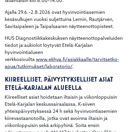
lauantaisin klo 8.00–14.00.
Ajalla 29.6.–2.8.2026 ovat hyvinvointiasemien
kesäsulkujen vuoksi suljettuina Lemin, Rautjärven,
Savitaipaleen ja Taipalsaaren näytteenottopisteet.
HUS Diagnostiikkakeskuksen näytteenottopalveluiden
tiedot ja aukiolot löytyvät Etelä-Karjalan
hyvinvointialueen
verkkosivuilta
www.ekhva.fi/asiakkaalle/tarvitsetko-
apua/tutkimukset/laboratorio/
.
KIIREELLISET, PÄIVYSTYKSELLISET ASIAT
ETELÄ-KARJALAN ALUEELLA
Kiireelliset asiat hoidetaan iltaisin ja viikonloppuisin
Etelä-Karjalan keskussairaalassa, K-siiven
yhteispäivystyksessä 24 h sekä hyvinvointiasemien
kiirevastaanotoilla, jotka ovat avoinna iltaisin ja
viikonloppuisin sekä arkipyhinä. Soita ensin