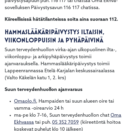
päivystysapuun puh. 116 117 tai chattaa Oma Ekhva-
sovelluksen Päivystysavun 116 117 chatissa.
Kiireellisissä hätätilanteissa soita aina suoraan 112.
HAMMASLÄÄKÄRIPÄIVYSTYS ILTAISIN,
VIIKONLOPPUISIN JA PYHÄPÄIVINÄ
Suun terveydenhuollon virka-ajan ulkopuolinen ilta-,
viikonloppu- ja arkipyhäpäivystys toimii
ajanvarauksella. Hammaslääkäripäivystys toimii
Lappeenrannassa Etelä-Karjalan keskussairaalassa
(Valto Käkelän katu 1, 2. krs)
Suun terveydenhuollon ajanvaraus
Omaolo.fi
, Hampaiden tai suun alueen oire tai
vamma -oirearvio 24 h
ma-pe klo 7–16, Suun terveydenhuollon chat
Oma
Ekhvassa
tai puh.
05 352 7059
(kiireetöntä hoitoa
koskevat puhelut klo 10 jälkeen)