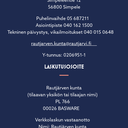
Simpeleentie 12
56800 Simpele
Puhelinvaihde 05 687211
Asiointipiste 040 162 1500
Tekninen päivystys, vikailmoitukset 040 015 0648
rautjarven.kunta@rautjarvi.fi
Y-tunnus: 0206951-1
LASKUTUSOSOITE
Rautjärven kunta
(tilaavan yksikön tai tilaajan nimi)
PL 766
00026 BASWARE
Verkkolaskun vastaanotto
Nimi: Rautjärven kunta