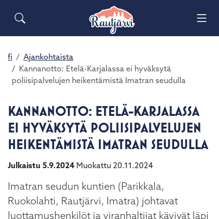
Siirry pääsisältöön
Siirry päävalikkoon
Sähköiset lomakkeet
Haku
Asuminen ja ympäristö
Palaute
Vai
Yhteystiedot
Matkailuinfo
Opetus ja kasvatus
fi
Ajankohtaista
Vai
Kannanotto: Etelä-Karjalassa ei hyväksytä
poliisipalvelujen heikentämistä Imatran seudulla
Hyvinvointi ja terveys
Vai
KANNANOTTO: ETELÄ-KARJALASSA
Kulttuuri ja vapaa-aika
Vai
EI HYVÄKSYTÄ POLIISIPALVELUJEN
Kunta ja päätöksenteko
HEIKENTÄMISTÄ IMATRAN SEUDULLA
Vai
Julkaistu 5.9.2024
Muokattu 20.11.2024
Elinvoima ja työ
Vai
Imatran seudun kuntien (Parikkala,
Ruokolahti, Rautjärvi, Imatra) johtavat
luottamushenkilöt ja viranhaltijat kävivät läpi