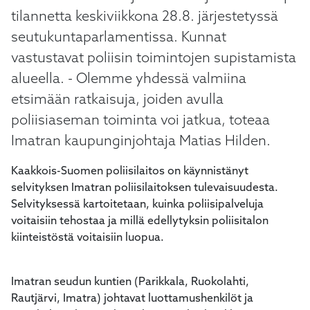
tilannetta keskiviikkona 28.8. järjestetyssä
seutukuntaparlamentissa. Kunnat
vastustavat poliisin toimintojen supistamista
alueella. - Olemme yhdessä valmiina
etsimään ratkaisuja, joiden avulla
poliisiaseman toiminta voi jatkua, toteaa
Imatran kaupunginjohtaja Matias Hilden.
Kaakkois-Suomen poliisilaitos on käynnistänyt
selvityksen Imatran poliisilaitoksen tulevaisuudesta.
Selvityksessä kartoitetaan, kuinka poliisipalveluja
voitaisiin tehostaa ja millä edellytyksin poliisitalon
kiinteistöstä voitaisiin luopua.
Imatran seudun kuntien (Parikkala, Ruokolahti,
Rautjärvi, Imatra) johtavat luottamushenkilöt ja