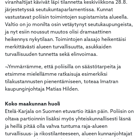
viranhaltijat kävivät läpi tilannetta keskiviikkona 28.8.
järjestetyssä seutukuntaparlamentissa. Kunnat
vastustavat poliisin toimintojen supistamista alueella.
Valtio on jo monilta osin vetäytynyt seutukaupungeista,
ja nyt esiin noussut muutos olisi dramaattinen
heikennys nykytilaan. Toimintojen alasajo heikentäisi
merkittävästi alueen turvallisuutta, asukkaiden
turvallisuuden tunnetta sekä elinvoimaa.
¬Ymmärrämme, että poliisilla on säästötarpeita ja
etsimme mielellämme ratkaisuja esimerkiksi
tilakustannusten pienentämiseen, toteaa Imatran
kaupunginjohtaja Matias Hilden.
Koko maakunnan huoli
Etelä-Karjala on Suomen etuvartio itään päin. Poliisin on
oltava partioinnin lisäksi myös yhteiskunnallisesti läsnä
ja heillä pitää olla vahva tuntuma raja-alueen
turvallisuus- ja rikostilanteeseen, alueen kunnanjohtajat