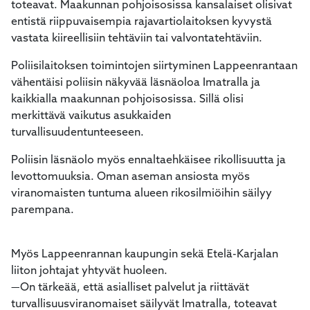
toteavat. Maakunnan pohjoisosissa kansalaiset olisivat
entistä riippuvaisempia rajavartiolaitoksen kyvystä
vastata kiireellisiin tehtäviin tai valvontatehtäviin.
Poliisilaitoksen toimintojen siirtyminen Lappeenrantaan
vähentäisi poliisin näkyvää läsnäoloa Imatralla ja
kaikkialla maakunnan pohjoisosissa. Sillä olisi
merkittävä vaikutus asukkaiden
turvallisuudentunteeseen.
Poliisin läsnäolo myös ennaltaehkäisee rikollisuutta ja
levottomuuksia. Oman aseman ansiosta myös
viranomaisten tuntuma alueen rikosilmiöihin säilyy
parempana.
Myös Lappeenrannan kaupungin sekä Etelä-Karjalan
liiton johtajat yhtyvät huoleen.
—On tärkeää, että asialliset palvelut ja riittävät
turvallisuusviranomaiset säilyvät Imatralla, toteavat