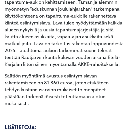
tapahtuma-aukion kehittämiseen. Tämän ja aiemmin
myönnetyn ”eduskunnan joululahjarahan” tarkempana
käyttökohteena on tapahtuma-aukiolle rakennettava
kiinteä esiintymislava. Lava tulee hyödyttämään kaikkia
alueen nykyisiä ja uusia tapahtumajärjestäjiä ja sitä
kautta alueen asukkaita, vapaa-ajan asukkaita sekä
matkailijoita. Lava on tarkoitus rakentaa loppuvuodesta
2025. Tapahtuma-aukion tarkemmat suunnitelmat
teettää Rautjärven kunta kuluvan vuoden aikana Etelä-
Karjalan liiton siihen myöntämällä AKKE-rahoituksella.
Säätiön myöntämä avustus esiintymislavan
rakentamiseen on 81 860 euroa, joten etukäteen
tehdyn kustannusarvion mukaiset toimenpiteet
päästään todennäköisesti toteuttamaan aiotun
mukaisesti.
LISÄTIETOJA: