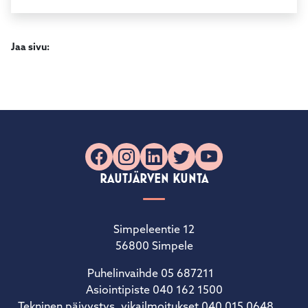
Jaa sivu:
Facebook
Instagram
LinkedIn
X
YouTube
RAUTJÄRVEN KUNTA
Simpeleentie 12
56800 Simpele
Puhelinvaihde 05 687211
Asiointipiste 040 162 1500
Tekninen päivystys, vikailmoitukset 040 015 0648