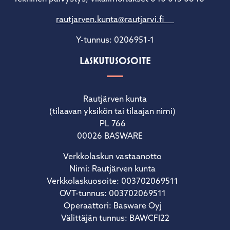
rautjarven.kunta@rautjarvi.fi
Y-tunnus: 0206951-1
LASKUTUSOSOITE
Rautjärven kunta
(tilaavan yksikön tai tilaajan nimi)
PL 766
00026 BASWARE
Verkkolaskun vastaanotto
Nimi: Rautjärven kunta
Verkkolaskuosoite: 003702069511
OVT-tunnus: 003702069511
Operaattori: Basware Oyj
Välittäjän tunnus: BAWCFI22