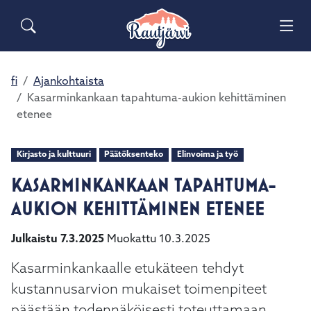
Siirry pääsisältöön
Siirry päävalikkoon
Sähköiset lomakkeet
Haku
Asuminen ja ympäristö
Palaute
Vai
Yhteystiedot
Matkailuinfo
Opetus ja kasvatus
fi
Ajankohtaista
Vai
Kasarminkankaan tapahtuma-aukion kehittäminen
etenee
Hyvinvointi ja terveys
Vai
Kirjasto ja kulttuuri
Päätöksenteko
Elinvoima ja työ
Kulttuuri ja vapaa-aika
Vai
KASARMINKANKAAN TAPAHTUMA-
Kunta ja päätöksenteko
AUKION KEHITTÄMINEN ETENEE
Vai
Elinvoima ja työ
Julkaistu 7.3.2025
Muokattu 10.3.2025
Vai
Kasarminkankaalle etukäteen tehdyt
kustannusarvion mukaiset toimenpiteet