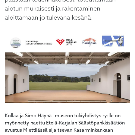
päästään todennäköisesti toteuttamaan
aiotun mukaisesti ja rakentaminen
aloittamaan jo tulevana kesänä.
Kollaa ja Simo Häyhä -museon tukiyhdistys ry:lle on
myönnetty haettu Etelä-Karjalan Säästöpankkisäätiön
avustus Miettilässä sijaitsevan Kasarminkankaan