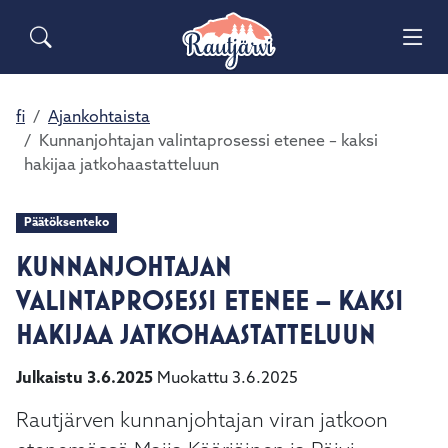
Siirry pääsisältöön
Siirry päävalikkoon
Sähköiset lomakkeet
Haku
Asuminen ja ympäristö
Palaute
Vai
Valitse
Yhteystiedot
käytettävissä
Matkailuinfo
Opetus ja kasvatus
fi
Ajankohtaista
Vai
oleva
Kunnanjohtajan valintaprosessi etenee – kaksi
tulos
hakijaa jatkohaastatteluun
Hyvinvointi ja terveys
ylös-
Vai
ja
alasnuolilla.
Päätöksenteko
Kulttuuri ja vapaa-aika
Vai
Siirry
KUNNANJOHTAJAN
valittuun
Kunta ja päätöksenteko
hakutulokseen
VALINTAPROSESSI ETENEE – KAKSI
Vai
painamalla
HAKIJAA JATKOHAASTATTELUUN
enteriä.
Elinvoima ja työ
Vai
Kosketuslaitteiden
Julkaistu 3.6.2025
Muokattu 3.6.2025
käyttäjät
voivat
Rautjärven kunnanjohtajan viran jatkoon
käyttää