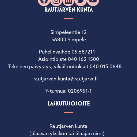
Facebook
Instagram
LinkedIn
X
YouTube
RAUTJÄRVEN KUNTA
Simpeleentie 12
56800 Simpele
Puhelinvaihde 05 687211
Asiointipiste 040 162 1500
Tekninen päivystys, vikailmoitukset 040 015 0648
rautjarven.kunta@rautjarvi.fi
Y-tunnus: 0206951-1
LASKUTUSOSOITE
Rautjärven kunta
(tilaavan yksikön tai tilaajan nimi)