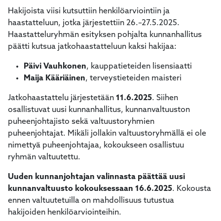
Hakijoista viisi kutsuttiin henkilöarviointiin ja
haastatteluun, jotka järjestettiin 26.–27.5.2025.
Haastatteluryhmän esityksen pohjalta kunnanhallitus
päätti kutsua jatkohaastatteluun kaksi hakijaa:
Päivi Vauhkonen
, kauppatieteiden lisensiaatti
Maija Kääriäinen
, terveystieteiden maisteri
Jatkohaastattelu järjestetään
11.6.2025
. Siihen
osallistuvat uusi kunnanhallitus, kunnanvaltuuston
puheenjohtajisto sekä valtuustoryhmien
puheenjohtajat. Mikäli jollakin valtuustoryhmällä ei ole
nimettyä puheenjohtajaa, kokoukseen osallistuu
ryhmän valtuutettu.
Uuden kunnanjohtajan valinnasta päättää uusi
kunnanvaltuusto kokouksessaan 16.6.2025
. Kokousta
ennen valtuutetuilla on mahdollisuus tutustua
hakijoiden henkilöarviointeihin.