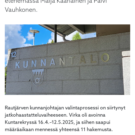
etenemässä Maija Kääriäinen ja Päivi
kosketus-
Vauhkonen.
ja
pyyhkäisyliikkeitä.
Rautjärven kunnanjohtajan valintaprosessi on siirtynyt
jatkohaastatteluvaiheeseen. Virka oli avoinna
Kuntarekryssä 16.4.–12.5.2025, ja siihen saapui
määräaikaan mennessä yhteensä 11 hakemusta.