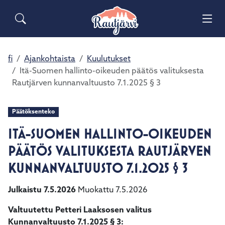
Siirry pääsisältöön
Siirry päävalikkoon
Sähköiset lomakkeet
Haku
Asuminen ja ympäristö
Palaute
Vai
Yhteystiedot
Matkailuinfo
Opetus ja kasvatus
fi
Ajankohtaista
Kuulutukset
Vai
Itä-Suomen hallinto-oikeuden päätös valituksesta
Rautjärven kunnanvaltuusto 7.1.2025 § 3
Hyvinvointi ja terveys
Vai
Päätöksenteko
Kulttuuri ja vapaa-aika
Vai
ITÄ-SUOMEN HALLINTO-OIKEUDEN
Kunta ja päätöksenteko
PÄÄTÖS VALITUKSESTA RAUTJÄRVEN
Vai
KUNNANVALTUUSTO 7.1.2025 § 3
Elinvoima ja työ
Vai
Julkaistu 7.5.2026
Muokattu 7.5.2026
Valtuutettu Petteri Laaksosen valitus
Kunnanvaltuusto 7.1.2025 § 3: