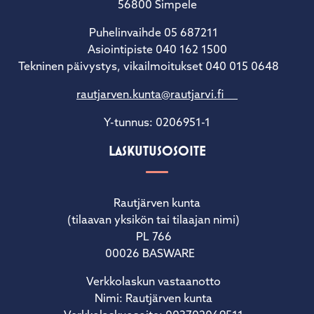
56800 Simpele
Puhelinvaihde 05 687211
Asiointipiste 040 162 1500
Tekninen päivystys, vikailmoitukset 040 015 0648
rautjarven.kunta@rautjarvi.fi
Y-tunnus: 0206951-1
LASKUTUSOSOITE
Rautjärven kunta
(tilaavan yksikön tai tilaajan nimi)
PL 766
00026 BASWARE
Verkkolaskun vastaanotto
Nimi: Rautjärven kunta