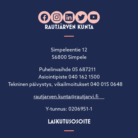
Facebook
Instagram
LinkedIn
X
YouTube
RAUTJÄRVEN KUNTA
Simpeleentie 12
56800 Simpele
Puhelinvaihde 05 687211
Asiointipiste 040 162 1500
Tekninen päivystys, vikailmoitukset 040 015 0648
rautjarven.kunta@rautjarvi.fi
Y-tunnus: 0206951-1
LASKUTUSOSOITE