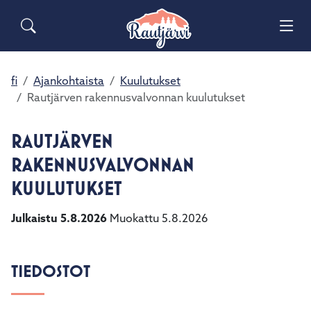
Siirry pääsisältöön
Siirry päävalikkoon
Sähköiset lomakkeet
Haku
Asuminen ja ympäristö
Palaute
Vai
Yhteystiedot
Matkailuinfo
Opetus ja kasvatus
fi
Ajankohtaista
Kuulutukset
Vai
Rautjärven rakennusvalvonnan kuulutukset
Hyvinvointi ja terveys
Vai
RAUTJÄRVEN
Kulttuuri ja vapaa-aika
RAKENNUSVALVONNAN
Vai
KUULUTUKSET
Kunta ja päätöksenteko
Vai
Julkaistu 5.8.2026
Muokattu 5.8.2026
Elinvoima ja työ
Vai
TIEDOSTOT