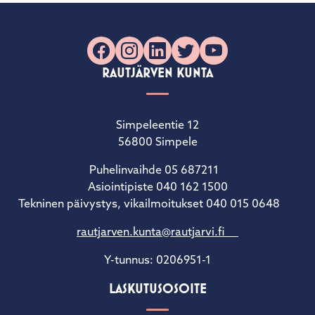
Facebook
Instagram
LinkedIn
X
YouTube
RAUTJÄRVEN KUNTA
Simpeleentie 12
56800 Simpele
Puhelinvaihde 05 687211
Asiointipiste 040 162 1500
Tekninen päivystys, vikailmoitukset 040 015 0648
rautjarven.kunta@rautjarvi.fi
Y-tunnus: 0206951-1
LASKUTUSOSOITE