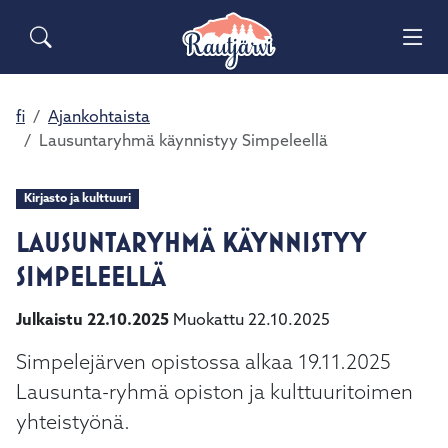
Siirry pääsisältöön
Siirry päävalikkoon
Sähköiset lomakkeet
Haku
Asuminen ja ympäristö
Palaute
Vai
Yhteystiedot
Matkailuinfo
Opetus ja kasvatus
fi
Ajankohtaista
Vai
Lausuntaryhmä käynnistyy Simpeleellä
Hyvinvointi ja terveys
Vai
Kirjasto ja kulttuuri
Kulttuuri ja vapaa-aika
LAUSUNTARYHMÄ KÄYNNISTYY
Vai
SIMPELEELLÄ
Kunta ja päätöksenteko
Vai
Julkaistu 22.10.2025
Muokattu 22.10.2025
Elinvoima ja työ
Vai
Simpelejärven opistossa alkaa 19.11.2025
Lausunta-ryhmä opiston ja kulttuuritoimen
yhteistyönä.