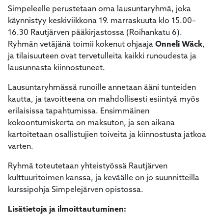
Simpeleelle perustetaan oma lausuntaryhmä, joka
käynnistyy keskiviikkona 19. marraskuuta klo 15.00–
16.30 Rautjärven pääkirjastossa (Roihankatu 6).
Ryhmän vetäjänä toimii kokenut ohjaaja
Onneli Wäck
,
ja tilaisuuteen ovat tervetulleita kaikki runoudesta ja
lausunnasta kiinnostuneet.
Lausuntaryhmässä runoille annetaan ääni tunteiden
kautta, ja tavoitteena on mahdollisesti esiintyä myös
erilaisissa tapahtumissa. Ensimmäinen
kokoontumiskerta on maksuton, ja sen aikana
kartoitetaan osallistujien toiveita ja kiinnostusta jatkoa
varten.
Ryhmä toteutetaan yhteistyössä Rautjärven
kulttuuritoimen kanssa, ja keväälle on jo suunnitteilla
kurssipohja Simpelejärven opistossa.
Lisätietoja ja ilmoittautuminen: