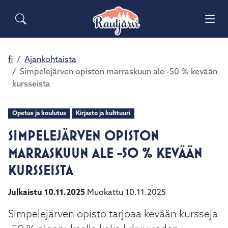
Siirry pääsisältöön
Siirry päävalikkoon
Sähköiset lomakkeet
Haku
Asuminen ja ympäristö
Palaute
Vai
Valitse
Yhteystiedot
käytettävissä
Matkailuinfo
Opetus ja kasvatus
fi
Ajankohtaista
Vai
oleva
Simpelejärven opiston marraskuun ale -50 % kevään
tulos
kursseista
Hyvinvointi ja terveys
ylös-
Vai
ja
alasnuolilla.
Opetus ja koulutus
Kirjasto ja kulttuuri
Kulttuuri ja vapaa-aika
Vai
Siirry
SIMPELEJÄRVEN OPISTON
valittuun
Kunta ja päätöksenteko
hakutulokseen
MARRASKUUN ALE -50 % KEVÄÄN
Vai
painamalla
KURSSEISTA
enteriä.
Elinvoima ja työ
Vai
Kosketuslaitteiden
Julkaistu 10.11.2025
Muokattu 10.11.2025
käyttäjät
voivat
Simpelejärven opisto tarjoaa kevään kursseja
käyttää