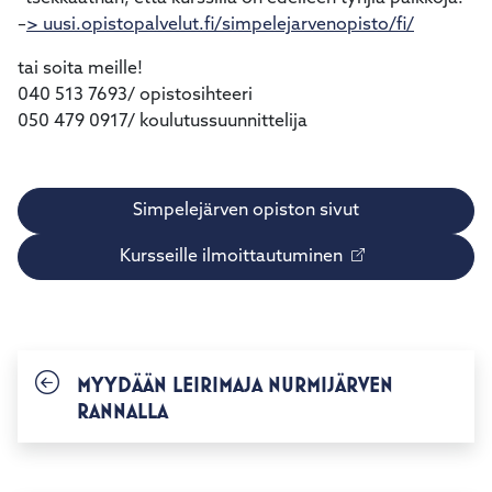
–
> uusi.opistopalvelut.fi/simpelejarvenopisto/fi/
tai soita meille!
040 513 7693/ opistosihteeri
050 479 0917/ koulutussuunnittelija
Simpelejärven opiston sivut
Kursseille ilmoittautuminen
MYYDÄÄN LEIRIMAJA NURMIJÄRVEN
RANNALLA