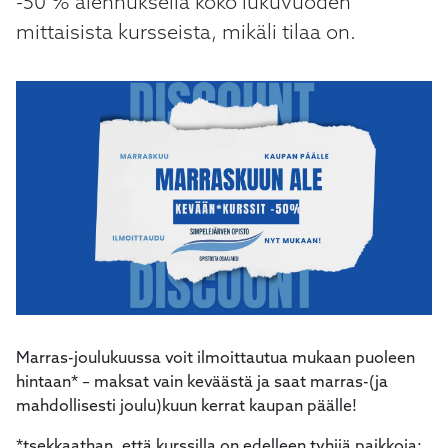
-50 % alennuksella koko lukuvuoden
kosketus-
mittaisista kursseista, mikäli tilaa on.
ja
pyyhkäisyliikkeitä.
Marras-joulukuussa voit ilmoittautua mukaan puoleen
hintaan* – maksat vain keväästä ja saat marras-(ja
mahdollisesti joulu)kuun kerrat kaupan päälle!
*tsekkaathan, että kurssilla on edelleen tyhjiä paikkoja: