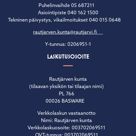
Puhelinvaihde 05 687211
Asiointipiste 040 162 1500
Tekninen päivystys, vikailmoitukset 040 015 0648
rautjarven.kunta@rautjarvi.fi
Y-tunnus: 0206951-1
LASKUTUSOSOITE
Rautjärven kunta
(tilaavan yksikön tai tilaajan nimi)
PL 766
00026 BASWARE
Verkkolaskun vastaanotto
Nimi: Rautjärven kunta
Verkkolaskuosoite: 003702069511
OVT-tunnus: 003702069511