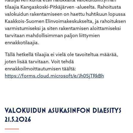
Rautjärven kunta etsii halukkaita valokuituliittymän
tilaajia Kangaskoski-Pitkäjärven -alueelta. Rahoitusta
valokuidun rakentamiseen on haettu huhtikuun lopussa
Kaakkois-Suomen Elinvoimakeskukselta, ja rahoituksen
varmistumiseksi ja siten rakentamisen aloittamiseksi
tarvitaan mahdollisimman paljon liittymien
ennakkotilaajia.
Tällä hetkellä tilaajia ei vielä ole tavoiteltua määrää,
joten lisää tarvitaan. Voit tehdä
ennakkoilmoittautumisen täältä:
https://forms.cloud.microsoft/e/Jh0SjTRkBh
VALOKUIDUN ASUKASINFON DIAESITYS
21.5.2026