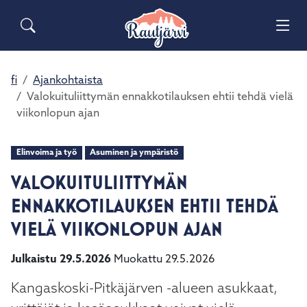
Siirry pääsisältöön
Siirry päävalikkoon
Sähköiset lomakkeet
Haku
Asuminen ja ympäristö
Palaute
Vai
Yhteystiedot
Matkailuinfo
Opetus ja kasvatus
fi
Ajankohtaista
Vai
Valokuituliittymän ennakkotilauksen ehtii tehdä vielä
viikonlopun ajan
Hyvinvointi ja terveys
Vai
Elinvoima ja työ
Asuminen ja ympäristö
Kulttuuri ja vapaa-aika
Vai
VALOKUITULIITTYMÄN
Kunta ja päätöksenteko
ENNAKKOTILAUKSEN EHTII TEHDÄ
Vai
VIELÄ VIIKONLOPUN AJAN
Elinvoima ja työ
Vai
Julkaistu 29.5.2026
Muokattu 29.5.2026
Kangaskoski-Pitkäjärven -alueen asukkaat,