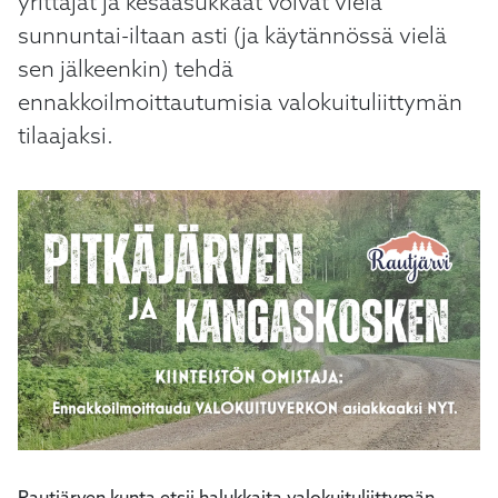
yrittäjät ja kesäasukkaat voivat vielä
sunnuntai-iltaan asti (ja käytännössä vielä
sen jälkeenkin) tehdä
ennakkoilmoittautumisia valokuituliittymän
tilaajaksi.