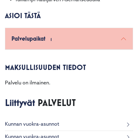
Tulilampi Rautjärven Asemanseudulla
kosketus-
ja
ASIOI TÄSTÄ
pyyhkäisyliikkeitä.
Palvelupaikat
1
MAKSULLISUUDEN TIEDOT
Palvelu on ilmainen.
Liittyvät
PALVELUT
Kunnan vuokra-asunnot
Kunnan vuokra-asunnot