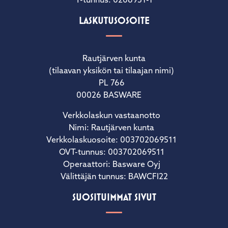
Y-tunnus: 0206951-1
LASKUTUSOSOITE
Rautjärven kunta
(tilaavan yksikön tai tilaajan nimi)
PL 766
00026 BASWARE
Verkkolaskun vastaanotto
Nimi: Rautjärven kunta
Verkkolaskuosoite: 003702069511
OVT-tunnus: 003702069511
Operaattori: Basware Oyj
Välittäjän tunnus: BAWCFI22
SUOSITUIMMAT SIVUT