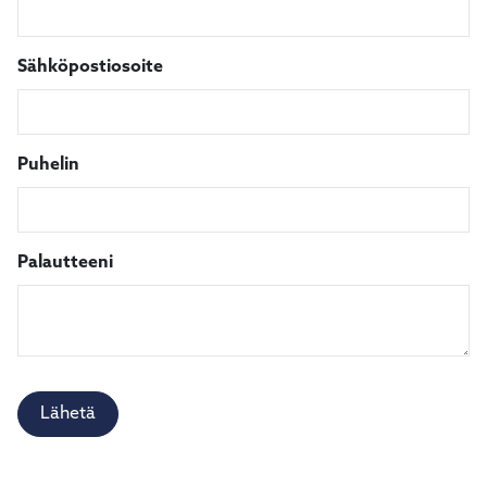
kosketus-
ja
pyyhkäisyliikkeitä.
Sähköpostiosoite
Puhelin
Palautteeni
Lähetä