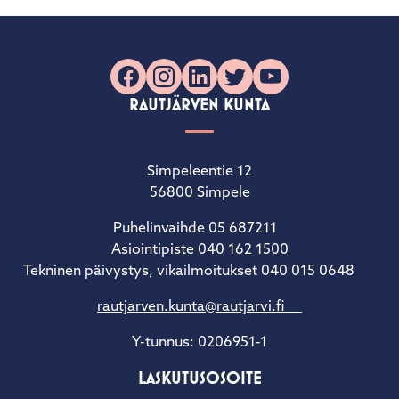
Facebook
Instagram
LinkedIn
X
YouTube
RAUTJÄRVEN KUNTA
Simpeleentie 12
56800 Simpele
Puhelinvaihde 05 687211
Asiointipiste 040 162 1500
Tekninen päivystys, vikailmoitukset 040 015 0648
rautjarven.kunta@rautjarvi.fi
Y-tunnus: 0206951-1
LASKUTUSOSOITE