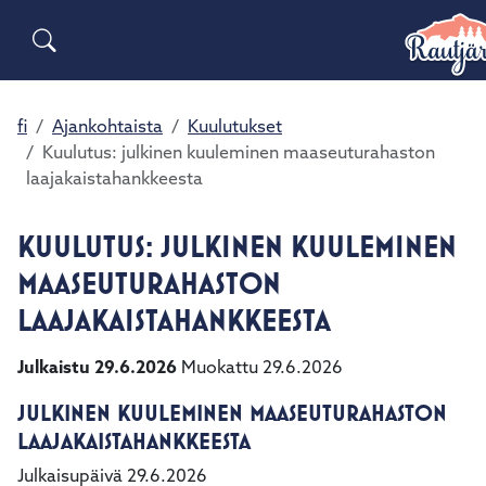
Siirry pääsisältöön
Siirry päävalikkoon
Sähköiset lomakkeet
Asuminen ja ympäristö
Palaute
Yhteystiedot
Matkailuinfo
Opetus ja kasvatus
fi
Ajankohtaista
Kuulutukset
Kuulutus: julkinen kuuleminen maaseuturahaston
laajakaistahankkeesta
Hyvinvointi ja terveys
KUULUTUS: JULKINEN KUULEMINEN
Kulttuuri ja vapaa-aika
MAASEUTURAHASTON
Kunta ja päätöksenteko
LAAJAKAISTAHANKKEESTA
Julkaistu 29.6.2026
Muokattu 29.6.2026
Elinvoima ja työ
JULKINEN KUULEMINEN MAASEUTURAHASTON
LAAJAKAISTAHANKKEESTA
Julkaisupäivä 29.6.2026