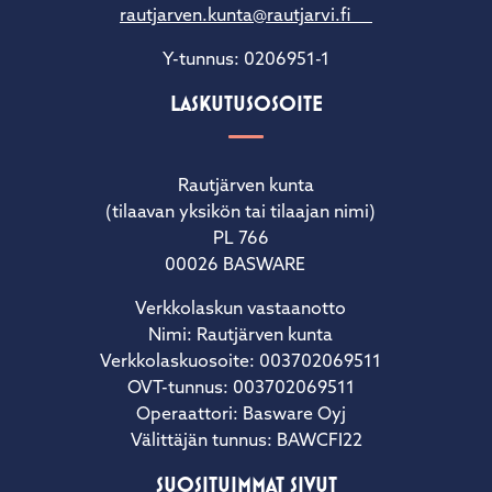
rautjarven.kunta@rautjarvi.fi
Y-tunnus: 0206951-1
LASKUTUSOSOITE
Rautjärven kunta
(tilaavan yksikön tai tilaajan nimi)
PL 766
00026 BASWARE
Verkkolaskun vastaanotto
Nimi: Rautjärven kunta
Verkkolaskuosoite: 003702069511
OVT-tunnus: 003702069511
Operaattori: Basware Oyj
Välittäjän tunnus: BAWCFI22
SUOSITUIMMAT SIVUT