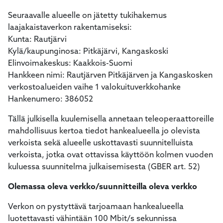
Seuraavalle alueelle on jätetty tukihakemus
laajakaistaverkon rakentamiseksi:
Kunta: Rautjärvi
Kylä/kaupunginosa: Pitkäjärvi, Kangaskoski
Elinvoimakeskus: Kaakkois-Suomi
Hankkeen nimi: Rautjärven Pitkäjärven ja Kangaskosken
verkostoalueiden vaihe 1 valokuituverkkohanke
Hankenumero: 386052
Tällä julkisella kuulemisella annetaan teleoperaattoreille
mahdollisuus kertoa tiedot hankealueella jo olevista
verkoista sekä alueelle uskottavasti suunnitelluista
verkoista, jotka ovat ottavissa käyttöön kolmen vuoden
kuluessa suunnitelma julkaisemisesta (GBER art. 52)
Olemassa oleva verkko/suunnitteilla oleva verkko
Verkon on pystyttävä tarjoamaan hankealueella
luotettavasti vähintään 100 Mbit/s sekunnissa