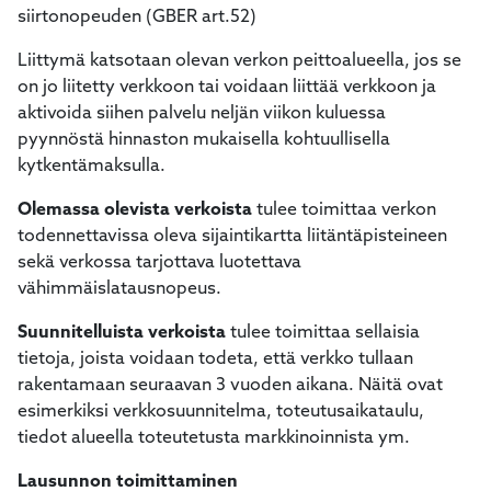
siirtonopeuden (GBER art.52)
Liittymä katsotaan olevan verkon peittoalueella, jos se
on jo liitetty verkkoon tai voidaan liittää verkkoon ja
aktivoida siihen palvelu neljän viikon kuluessa
pyynnöstä hinnaston mukaisella kohtuullisella
kytkentämaksulla.
Olemassa olevista verkoista
tulee toimittaa verkon
todennettavissa oleva sijaintikartta liitäntäpisteineen
sekä verkossa tarjottava luotettava
vähimmäislatausnopeus.
Suunnitelluista verkoista
tulee toimittaa sellaisia
tietoja, joista voidaan todeta, että verkko tullaan
rakentamaan seuraavan 3 vuoden aikana. Näitä ovat
esimerkiksi verkkosuunnitelma, toteutusaikataulu,
tiedot alueella toteutetusta markkinoinnista ym.
Lausunnon toimittaminen