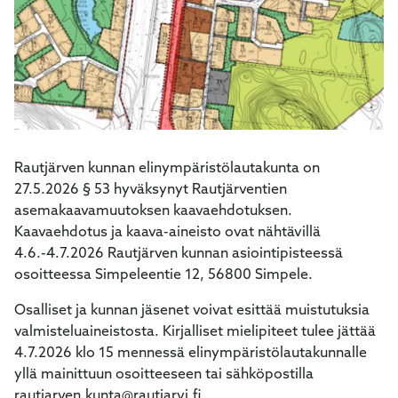
kosketus-
ja
pyyhkäisyliikkeitä.
Rautjärven kunnan elinympäristölautakunta on
27.5.2026 § 53 hyväksynyt Rautjärventien
asemakaavamuutoksen kaavaehdotuksen.
Kaavaehdotus ja kaava-aineisto ovat nähtävillä
4.6.-4.7.2026 Rautjärven kunnan asiointipisteessä
osoitteessa Simpeleentie 12, 56800 Simpele.
Osalliset ja kunnan jäsenet voivat esittää muistutuksia
valmisteluaineistosta. Kirjalliset mielipiteet tulee jättää
4.7.2026 klo 15 mennessä elinympäristölautakunnalle
yllä mainittuun osoitteeseen tai sähköpostilla
rautjarven.kunta@rautjarvi.fi.