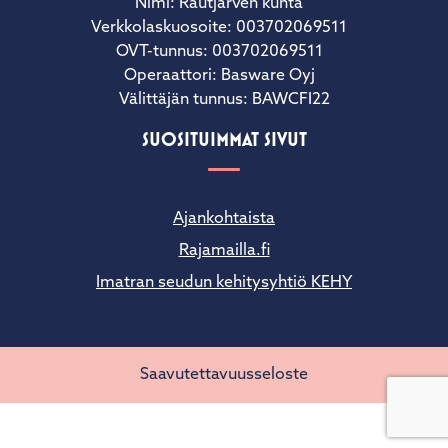
Nimi: Rautjärven kunta
Verkkolaskuosoite: 003702069511
OVT-tunnus: 003702069511
Operaattori: Basware Oyj
Välittäjän tunnus: BAWCFI22
SUOSITUIMMAT SIVUT
Ajankohtaista
Rajamailla.fi
Imatran seudun kehitysyhtiö KEHY
Saavutettavuusseloste