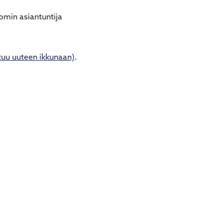
comin asiantuntija
tuu uuteen ikkunaan)
.