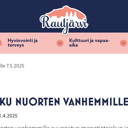
Hyvinvointi ja
Kulttuuri ja vapaa-
terveys
aika
Vaihda alasvetovalikkoa
Vaihda alasvetovalikkoa
Va
le 7.5.2025
U NUORTEN VANHEMMILLE 7
1.4.2025