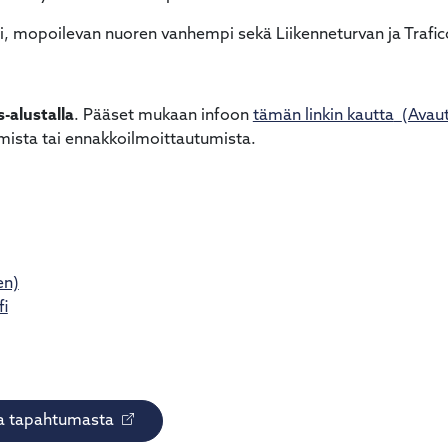
i, mopoilevan nuoren vanhempi sekä Liikenneturvan ja Trafi
alustalla
. Pääset mukaan infoon
tämän linkin kautta
(Avau
umista tai ennakkoilmoittautumista.
en)
fi
toa tapahtumasta