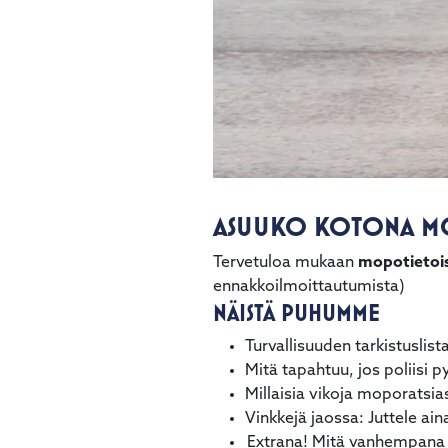
ASUUKO KOTONA MO
Tervetuloa mukaan
mopotietois
ennakkoilmoittautumista)
NÄISTÄ PUHUMME
Turvallisuuden tarkistuslis
Mitä tapahtuu, jos poliisi 
Millaisia vikoja moporatsias
Vinkkejä jaossa: Juttele ain
Extrana! Mitä vanhempana 