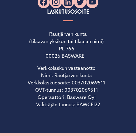
Facebook
Instagram
LinkedIn
X
YouTube
LASKUTUSOSOITE
Rautjärven kunta
(tilaavan yksikön tai tilaajan nimi)
PL 766
00026 BASWARE
Verkkolaskun vastaanotto
Nimi: Rautjärven kunta
Verkkolaskuosoite: 003702069511
OVT-tunnus: 003702069511
Operaattori: Basware Oyj
Välittäjän tunnus: BAWCFI22