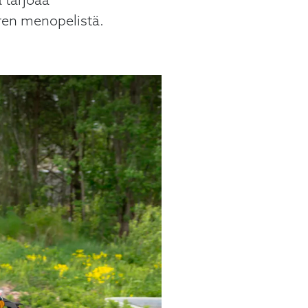
 tarjoaa
ren menopelistä.