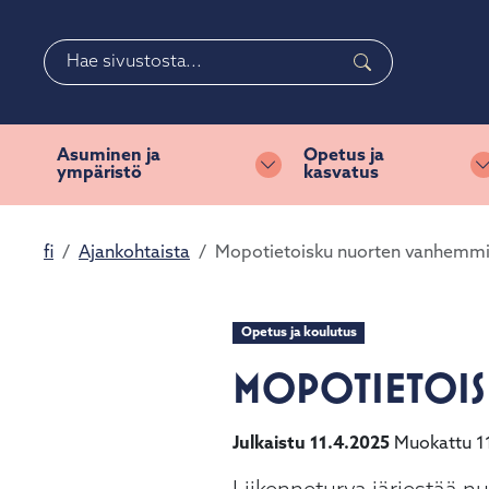
Siirry pääsisältöön
Siirry päävalikkoon
Haku
Valitse
käytettävissä
oleva
Asuminen ja
Opetus ja
ympäristö
kasvatus
tulos
Vaihda alasvetovalikkoa
ylös-
ja
fi
Ajankohtaista
Mopotietoisku nuorten vanhemmil
alasnuolilla.
Siirry
valittuun
hakutulokseen
Opetus ja koulutus
painamalla
MOPOTIETOISK
enteriä.
Kosketuslaitteiden
käyttäjät
Julkaistu 11.4.2025
Muokattu 1
voivat