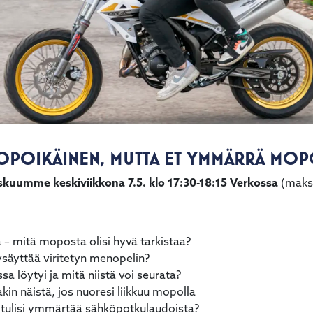
POIKÄINEN, MUTTA ET YMMÄRRÄ MOPO
kuumme keskiviikkona 7.5. klo 17:30-18:15 Verkossa
(maksu
ta – mitä moposta olisi hyvä tarkistaa?
pysäyttää viritetyn menopelin?
sa löytyi ja mitä niistä voi seurata?
akin näistä, jos nuoresi liikkuu mopolla
tulisi ymmärtää sähköpotkulaudoista?