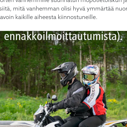
nuorten vanhemmille suunnatun mopotietoiskun ja
 siitä, mitä vanhemman olisi hyvä ymmärtää nuo
voin kaikille aiheesta kiinnostuneille.