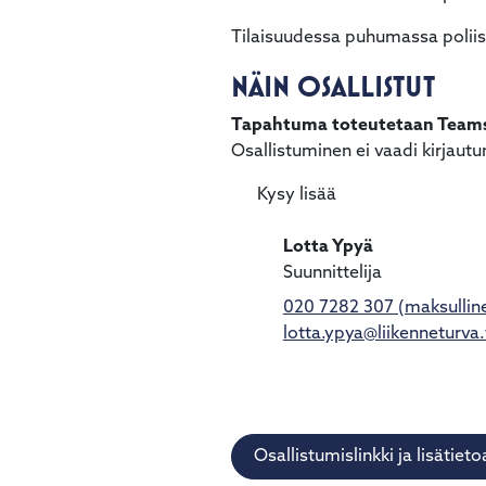
Tilaisuudessa puhumassa poliis
NÄIN OSALLISTUT
Tapahtuma toteutetaan Teams-
Osallistuminen ei vaadi kirjaut
Kysy lisää
Lotta Ypyä
Suunnittelija
020 7282 307 (maksullin
lotta.ypya@liikenneturva.
Osallistumislinkki ja lisätie