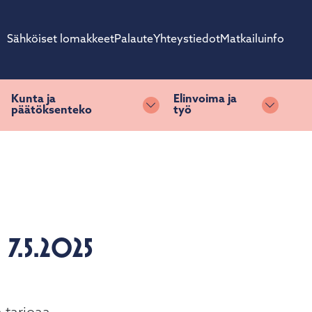
Sähköiset lomakkeet
Palaute
Yhteystiedot
Matkailuinfo
Kunta ja
Elinvoima ja
päätöksenteko
työ
ihda alasvetovalikkoa
Vaihda alasvetovalikkoa
Vaihda 
.5.2025