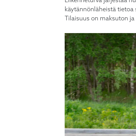
Liikenneturva järjestää 
käyttää
kosketus-
käytännönläheistä tietoa
ja
Tilaisuus on maksuton ja a
pyyhkäisyliikkeitä.