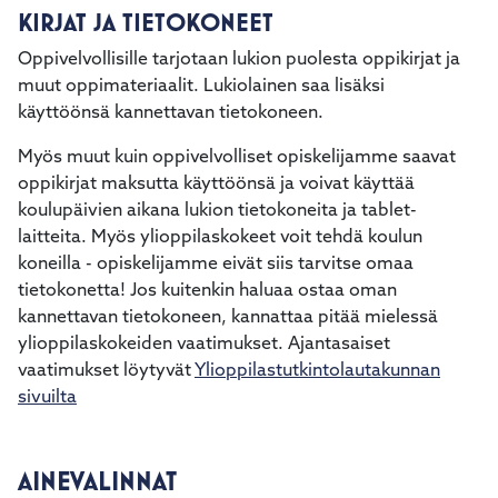
KIRJAT JA TIETOKONEET
Oppivelvollisille tarjotaan lukion puolesta oppikirjat ja
muut oppimateriaalit. Lukiolainen saa lisäksi
käyttöönsä kannettavan tietokoneen.
Myös muut kuin oppivelvolliset opiskelijamme saavat
oppikirjat maksutta käyttöönsä ja voivat käyttää
koulupäivien aikana lukion tietokoneita ja tablet-
laitteita. Myös ylioppilaskokeet voit tehdä koulun
koneilla - opiskelijamme eivät siis tarvitse omaa
tietokonetta! Jos kuitenkin haluaa ostaa oman
kannettavan tietokoneen, kannattaa pitää mielessä
ylioppilaskokeiden vaatimukset. Ajantasaiset
vaatimukset löytyvät
Ylioppilastutkintolautakunnan
sivuilta
AINEVALINNAT