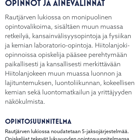
OPINNOT JA AINEVALINNAT
kosketus-
ja
Rautjärven lukiossa on monipuolinen
pyyhkäisyliikkeitä.
opintovalikoima, sisältäen muun muassa
retkeilyä, kansainvälisyysopintoja ja fysiikan
ja kemian laboratorio-opintoja. Hiitolanjoki-
opinnoissa opiskelija pääsee perehtymään
paikallisesti ja kansallisesti merkittävään
Hiitolanjokeen muun muassa luonnon ja
lajituntemuksen, luontoliikunnan, kokeellisen
kemian sekä luontomatkailun ja yrittäjyyden
näkökulmista.
OPINTOSUUNNITELMA
Rautjärven lukiossa noudatetaan 5-jaksojärjestelmää.
Opiskelijat tekevät lukuvuoden opintosuunnitelmansa