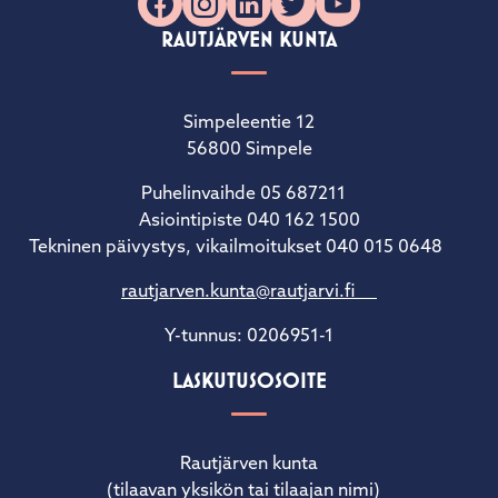
Facebook
Instagram
LinkedIn
X
YouTube
RAUTJÄRVEN KUNTA
Simpeleentie 12
56800 Simpele
Puhelinvaihde 05 687211
Asiointipiste 040 162 1500
Tekninen päivystys, vikailmoitukset 040 015 0648
rautjarven.kunta@rautjarvi.fi
Y-tunnus: 0206951-1
LASKUTUSOSOITE
Rautjärven kunta
(tilaavan yksikön tai tilaajan nimi)