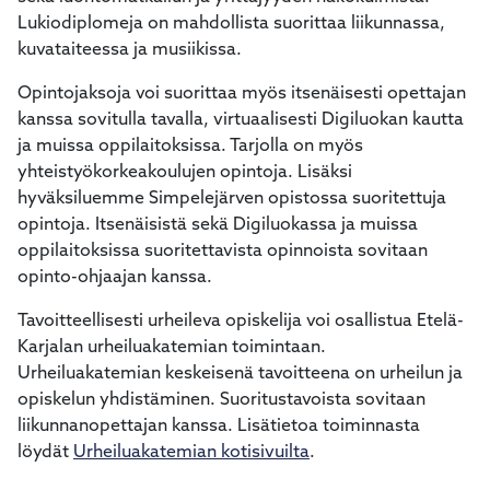
Lukiodiplomeja on mahdollista suorittaa liikunnassa,
kuvataiteessa ja musiikissa.
Opintojaksoja voi suorittaa myös itsenäisesti opettajan
kanssa sovitulla tavalla, virtuaalisesti Digiluokan kautta
ja muissa oppilaitoksissa. Tarjolla on myös
yhteistyökorkeakoulujen opintoja. Lisäksi
hyväksiluemme Simpelejärven opistossa suoritettuja
opintoja. Itsenäisistä sekä Digiluokassa ja muissa
oppilaitoksissa suoritettavista opinnoista sovitaan
opinto-ohjaajan kanssa.
Tavoitteellisesti urheileva opiskelija voi osallistua Etelä-
Karjalan urheiluakatemian toimintaan.
Urheiluakatemian keskeisenä tavoitteena on urheilun ja
opiskelun yhdistäminen. Suoritustavoista sovitaan
liikunnanopettajan kanssa. Lisätietoa toiminnasta
löydät
Urheiluakatemian kotisivuilta
.