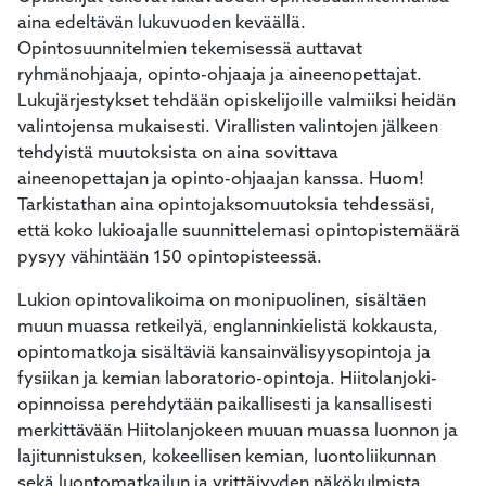
aina edeltävän lukuvuoden keväällä.
Opintosuunnitelmien tekemisessä auttavat
ryhmänohjaaja, opinto-ohjaaja ja aineenopettajat.
Lukujärjestykset tehdään opiskelijoille valmiiksi heidän
valintojensa mukaisesti. Virallisten valintojen jälkeen
tehdyistä muutoksista on aina sovittava
aineenopettajan ja opinto-ohjaajan kanssa. Huom!
Tarkistathan aina opintojaksomuutoksia tehdessäsi,
että koko lukioajalle suunnittelemasi opintopistemäärä
pysyy vähintään 150 opintopisteessä.
Lukion opintovalikoima on monipuolinen, sisältäen
muun muassa retkeilyä, englanninkielistä kokkausta,
opintomatkoja sisältäviä kansainvälisyysopintoja ja
fysiikan ja kemian laboratorio-opintoja. Hiitolanjoki-
opinnoissa perehdytään paikallisesti ja kansallisesti
merkittävään Hiitolanjokeen muuan muassa luonnon ja
lajitunnistuksen, kokeellisen kemian, luontoliikunnan
sekä luontomatkailun ja yrittäjyyden näkökulmista.