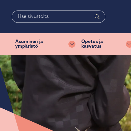
Siirry pääsisältöön
Siirry päävalikkoon
Haku
Asuminen ja
Opetus ja
ympäristö
kasvatus
Vaihda alasvetovalikkoa