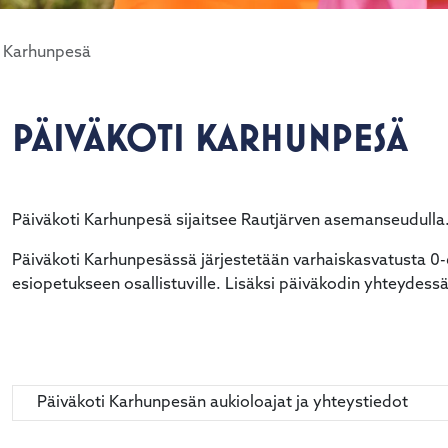
i Karhunpesä
PÄIVÄKOTI KARHUNPESÄ
alasvetovalikkoa
Päiväkoti Karhunpesä sijaitsee Rautjärven asemanseudulla
Päiväkoti Karhunpesässä järjestetään varhaiskasvatusta 0-6
esiopetukseen osallistuville. Lisäksi päiväkodin yhteydes