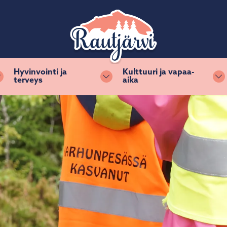
Hyvinvointi ja
Kulttuuri ja vapaa-
terveys
aika
Vaihda alasvetovalikkoa
Vaihda alasvetovalikkoa
Va