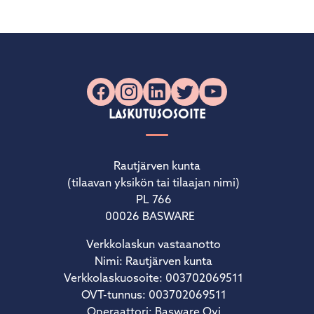
Facebook
Instagram
LinkedIn
X
YouTube
LASKUTUSOSOITE
Rautjärven kunta
(tilaavan yksikön tai tilaajan nimi)
PL 766
00026 BASWARE
Verkkolaskun vastaanotto
Nimi: Rautjärven kunta
Verkkolaskuosoite: 003702069511
OVT-tunnus: 003702069511
Operaattori: Basware Oyj