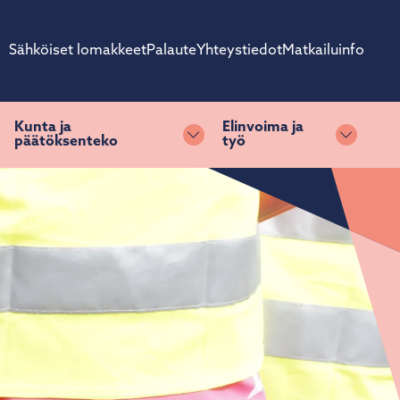
Sähköiset lomakkeet
Palaute
Yhteystiedot
Matkailuinfo
Kunta ja
Elinvoima ja
päätöksenteko
työ
ihda alasvetovalikkoa
Vaihda alasvetovalikkoa
Vaihda 