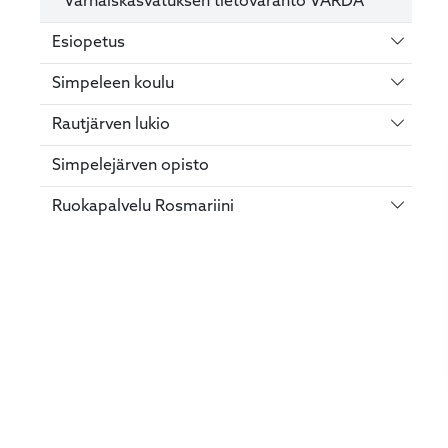
Varhaiskasvatuksen tietovaranto VARDA
Vaihda 
Esiopetus
Vaihda 
Simpeleen koulu
Vaihda 
Rautjärven lukio
Simpelejärven opisto
Vaihda 
Ruokapalvelu Rosmariini