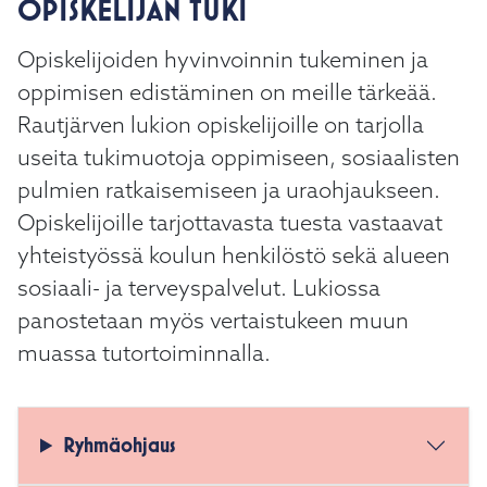
OPISKELIJAN TUKI
kosketus-
ja
Opiskelijoiden hyvinvoinnin tukeminen ja
pyyhkäisyliikkeitä.
oppimisen edistäminen on meille tärkeää.
Rautjärven lukion opiskelijoille on tarjolla
useita tukimuotoja oppimiseen, sosiaalisten
pulmien ratkaisemiseen ja uraohjaukseen.
Opiskelijoille tarjottavasta tuesta vastaavat
yhteistyössä koulun henkilöstö sekä alueen
sosiaali- ja terveyspalvelut. Lukiossa
panostetaan myös vertaistukeen muun
muassa tutortoiminnalla.
Ryhmäohjaus