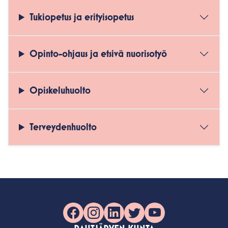
Tukiopetus ja erityisopetus
Opinto-ohjaus ja etsivä nuorisotyö
Opiskeluhuolto
Terveydenhuolto
Facebook
Instagram
LinkedIn
X
YouTube